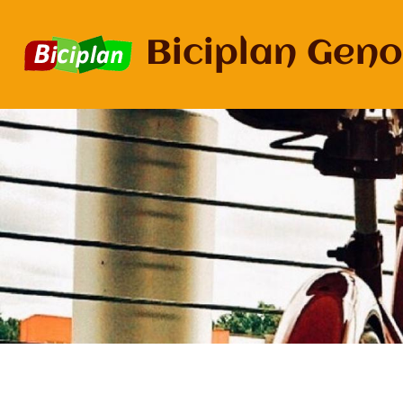
Biciplan Geno
Salta
al
contenuto
principale